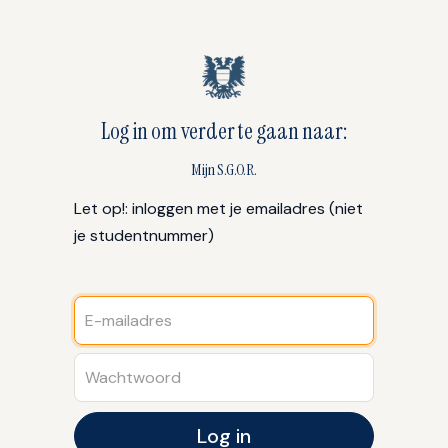
Log in om verder te gaan naar:
Mijn S.G.O.R.
Let op!: inloggen met je emailadres (niet
je studentnummer)
Log in