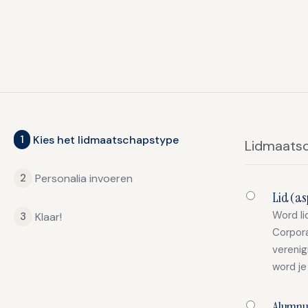
1
Kies het lidmaatschapstype
Lidmaats
2
Personalia invoeren
Lid (as
Word li
3
Klaar!
Corpora
verenig
word je 
Alumnu