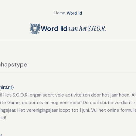
Home
/
Word lid
Word lid
van het S.G.O.R.
chapstype
pirant)
d! Het S.G.O.R. organiseert vele activiteiten door het jaar heen. A
te Game, de borrels en nog veel meer! De contributie verdient zi
ingsjaar. Het verenigingsjaar loopt tot 1 juni. Vul het online formu
lid!
s